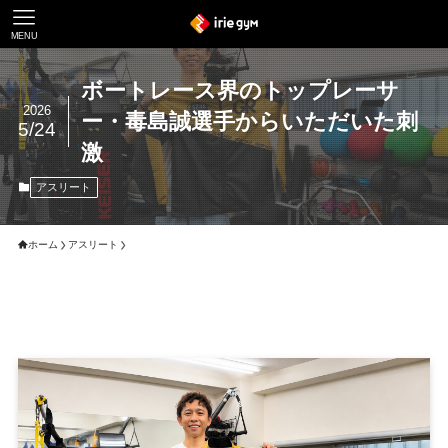
MENU
ボートレース界のトップレーサ
2026
ー・毒島誠選手からいただいた刺
5/24
激
アスリート
ホーム
アスリート