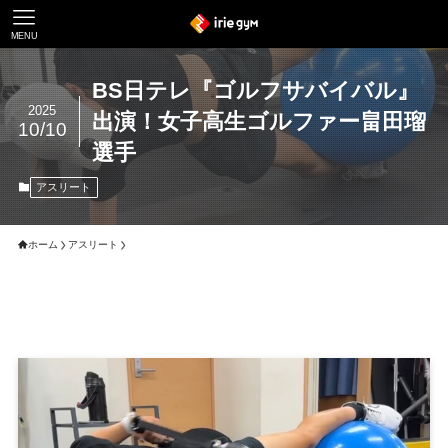
MENU
BS日テレ『ゴルフサバイバル』
2025
出演！女子高生ゴルファー畠田瑠
10/10
選手
アスリート
ホーム
アスリート