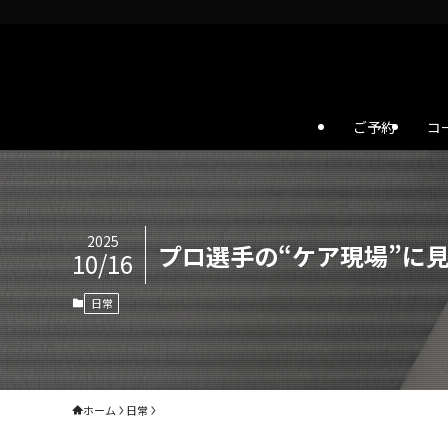
ご予約
コ
2025
プロ選手の“ケア現場”に
10/16
日常
ホーム
日常