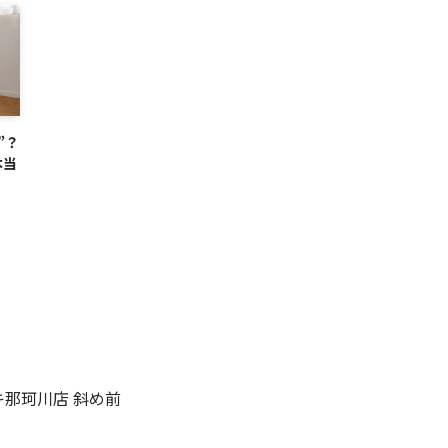
”？
本当
ンキ那珂川店 斜め前